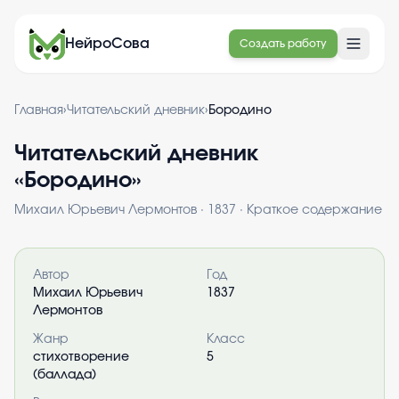
НейроСова
Создать работу
Главная
›
Читательский дневник
›
Бородино
Читательский дневник
«
Бородино
»
Михаил Юрьевич Лермонтов
·
1837
· Краткое содержание
Информация о книге
Автор
Год
Михаил Юрьевич
1837
Лермонтов
Жанр
Класс
стихотворение
5
(баллада)