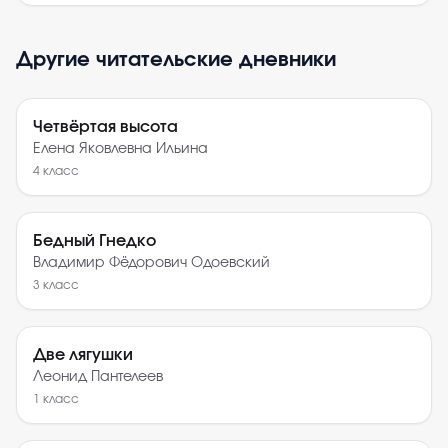
Другие читательские дневники
Четвёртая высота
Елена Яковлевна Ильина
4
класс
Бедный Гнедко
Владимир Фёдорович Одоевский
3
класс
Две лягушки
Леонид Пантелеев
1
класс