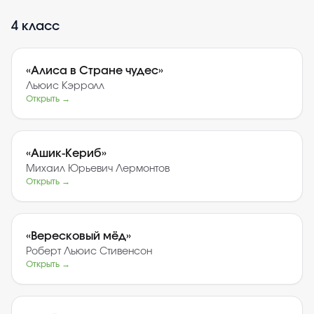
4
класс
«
Алиса в Стране чудес
»
Льюис Кэрролл
Открыть →
«
Ашик-Кериб
»
Михаил Юрьевич Лермонтов
Открыть →
«
Вересковый мёд
»
Роберт Льюис Стивенсон
Открыть →