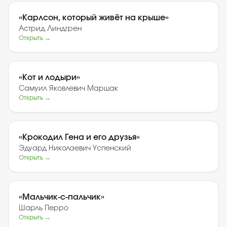
«
Карлсон, который живёт на крыше
»
Астрид Линдгрен
Открыть →
«
Кот и лодыри
»
Самуил Яковлевич Маршак
Открыть →
«
Крокодил Гена и его друзья
»
Эдуард Николаевич Успенский
Открыть →
«
Мальчик-с-пальчик
»
Шарль Перро
Открыть →