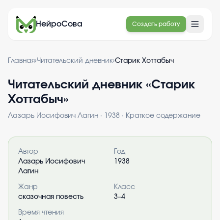
НейроСова
Создать работу
Главная
›
Читательский дневник
›
Старик Хоттабыч
Читательский дневник «
Старик
Хоттабыч
»
Лазарь Иосифович Лагин
·
1938
· Краткое содержание
Информация о книге
Автор
Год
Лазарь Иосифович
1938
Лагин
Жанр
Класс
сказочная повесть
3–4
Время чтения