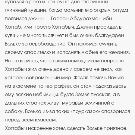
купался в реке и нашёл на дне старинный
глиняный кувшин. Когда мальчик его открыл, оттуда
появился джинн — Гассан Абдурахман ибн
Хоттаб, или просто Хоттабыч. Джинн просидел в
кувшине много тысяч лет и был очень благодарен
Вольке за освобождение. Он поклялся служить
своему спасителю и исполнять любые его желания.
Но оказалось, что с таким помощником непросто.
Хоттабыч жил очень давно и совсем не знал, как
устроен современный мир. Желая помочь Вольке
на экзамене по географии, он стал подсказывать
ему всякие небылицы: будто Земля плоская, а в
дальних странах живут муравьи величиной с
собаку. Волька из-за таких «подсказок» опозорился
перед всем классом.
Хоттабыч искренне хотел сделать Вольке приятное,