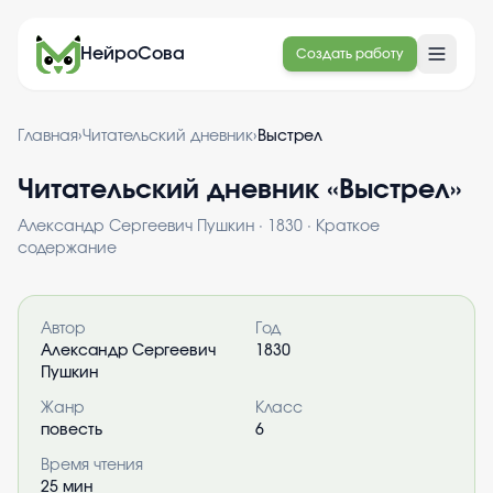
НейроСова
Создать работу
Главная
›
Читательский дневник
›
Выстрел
Читательский дневник «
Выстрел
»
Александр Сергеевич Пушкин
·
1830
· Краткое
содержание
Информация о книге
Автор
Год
Александр Сергеевич
1830
Пушкин
Жанр
Класс
повесть
6
Время чтения
25
мин