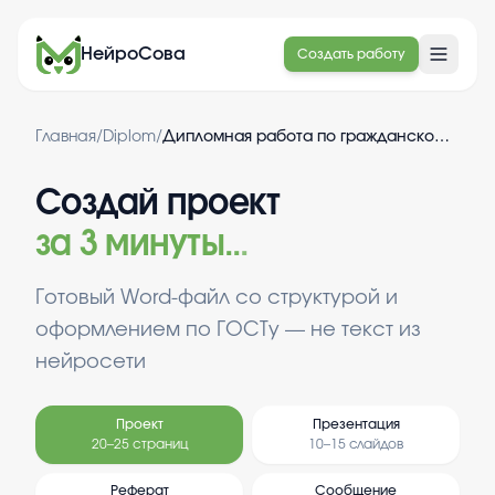
НейроСова
Создать работу
Главная
/
Diplom
/
Дипломная работа по гражданскому праву
Создай проект
за 3 минуты
.
.
.
Готовый Word-файл со структурой и
оформлением по ГОСТу — не текст из
нейросети
Проект
Презентация
20–25 страниц
10–15 слайдов
Реферат
Сообщение