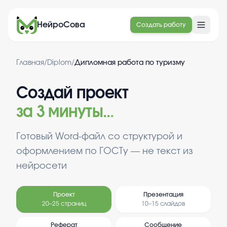
НейроСова
Создать работу
Главная
/
Diplom
/
Дипломная работа по туризму
Создай проект
за 3 минуты
.
.
.
Готовый Word-файл со структурой и
оформлением по ГОСТу — не текст из
нейросети
Проект
Презентация
20–25 страниц
10–15 слайдов
Реферат
Сообщение