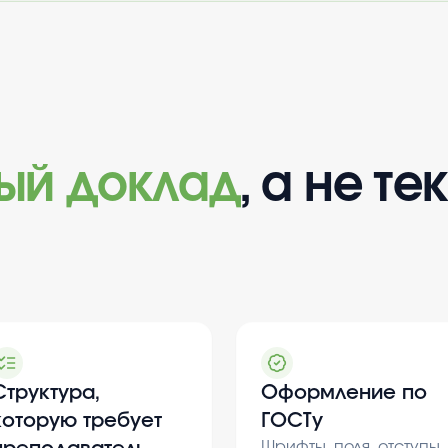
вый доклад
, а не те
Структура,
Оформление по
которую требует
ГОСТу
Шрифты, поля, отступы,