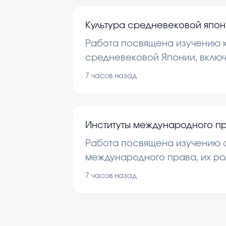
Культура средневековой япо
Работа посвящена изучению к
средневековой Японии, включ
искусство и обычаи. Это важ
7 часов назад
исторического развития стран
особенностей.
Институты международного п
Работа посвящена изучению о
международного права, их ро
регулировании международны
7 часов назад