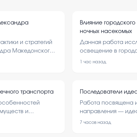
лександра
Влияние городского
ночных насекомых
актики и стратегий
Данная работа иссл
ндра Македонского.
освещение в города
оенные кампании,
ночных насекомых. 
1 час назад
ение армией, что
изменения в поведе
нного искусства в
сказаться на экоси
Изучение помогает п
ечного транспорта
Последователи иде
негативное воздейс
 особенностей
Работа посвящена 
имуществ и
направления — идеа
онимания его роли в
В ней рассматриваю
7 часов назад
портной системы.
ключевых философов