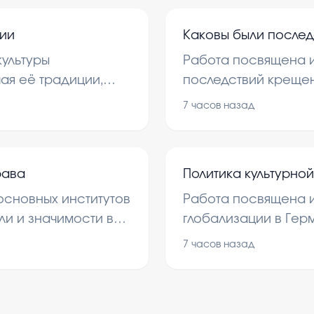
развитие мысли.
нии
Каковы были послед
ультуры
Работа посвящена 
ая её традиции,
последствий крещен
но для понимания
истории страны. В 
7 часов назад
ы и её уникальных
изменения в культур
вызванные этим соб
рава
Политика культурно
сновных институтов
Работа посвящена и
ли и значимости в
глобализации в Гер
х отношений.
влиянию на обществ
7 часов назад
того, как страна в
культурными проце
идентичность.