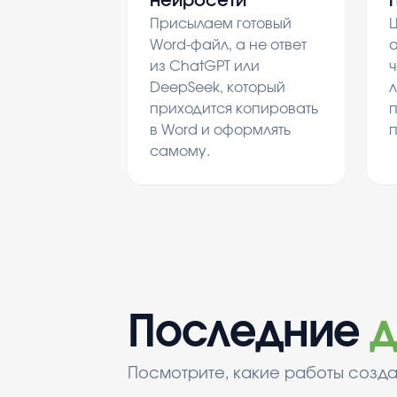
нейросети
Присылаем готовый
Ц
Word-файл, а не ответ
а
из ChatGPT или
ч
DeepSeek, который
л
приходится копировать
в Word и оформлять
самому.
Последние
д
Посмотрите, какие работы созда