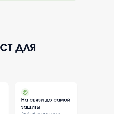
кст для
На связи до самой
защиты
Любой вопрос или