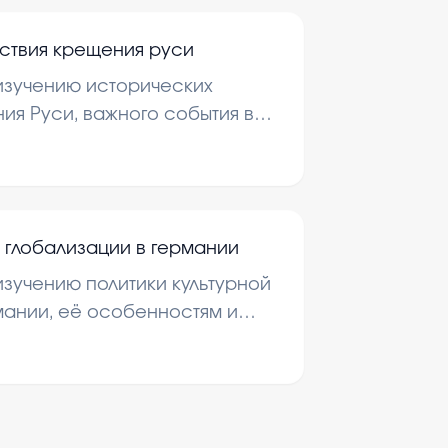
ствия крещения руси
изучению исторических
ия Руси, важного события в
ней рассматриваются
е, политике и обществе,
ытием.
й глобализации в германии
зучению политики культурной
мании, её особенностям и
о. Это важно для понимания
заимодействует с мировыми
ссами и сохраняет свою