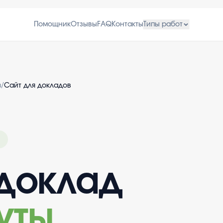
Помощник
Отзывы
FAQ
Контакты
Типы работ
в
/
Сайт для докладов
доклад
уты
.
.
.