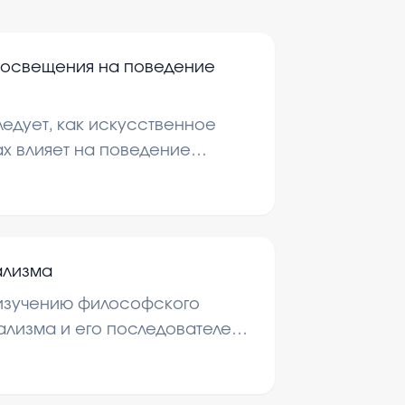
 освещения на поведение
едует, как искусственное
х влияет на поведение
Это важно, потому что
нии насекомых могут
стемах и биоразнообразии.
онять, как можно снизить
ализма
твие света на природу.
изучению философского
лизма и его последователей.
тся основные идеи и вклад
, а также их влияние на