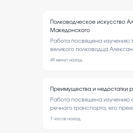
Полководческое искусство А
Македонского
Работа посвящена изучению т
великого полководца Алекса
В ней рассматриваются его в
49 минут назад
методы ведения боя и управл
помогает понять важность вое
истории.
Преимущества и недостатки р
Работа посвящена изучению
речного транспорта, его пре
недостатков. Это важно для п
7 часов назад
перевозках и развитии транс