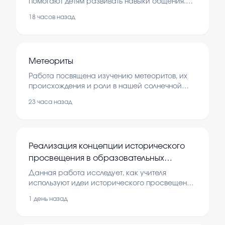
помогают детям развивать навыки общения.
Это важно для формирования уверенности и
18 часов назад
умения взаимодействовать с окружающими.
Метеориты
Работа посвящена изучению метеоритов, их
происхождения и роли в нашей солнечной
системе. В ней рассматриваются
23 часа назад
особенности их состава, пути попадания на
Землю и важность для науки.
Реализация концепции исторического
просвещения в образовательных
организациях в работе учителя истории
Данная работа исследует, как учителя
и обществознания
используют идеи исторического просвещения
для развития у учеников интереса к истории и
1 день назад
обществу. Важно понять, каким образом эти
методы помогают формировать гражданскую
позицию и историческую грамотность.