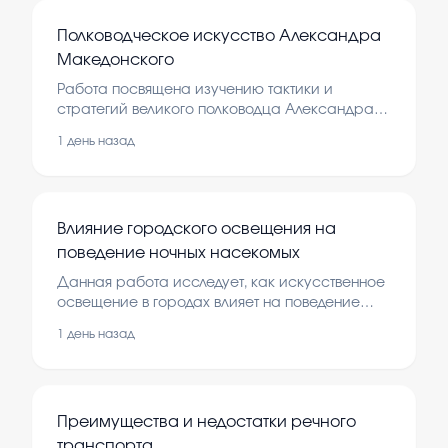
Полководческое искусство Александра
Македонского
Работа посвящена изучению тактики и
стратегий великого полководца Александра
Македонского. В ней рассматриваются его
1 день назад
военные кампании, методы ведения боя и
управление армией, что помогает понять
важность военного искусства в истории.
Влияние городского освещения на
поведение ночных насекомых
Данная работа исследует, как искусственное
освещение в городах влияет на поведение
ночных насекомых. Это важно, потому что
1 день назад
изменения в поведении насекомых могут
сказаться на экосистемах и
биоразнообразии. Изучение помогает понять,
как можно снизить негативное воздействие
Преимущества и недостатки речного
света на природу.
транспорта