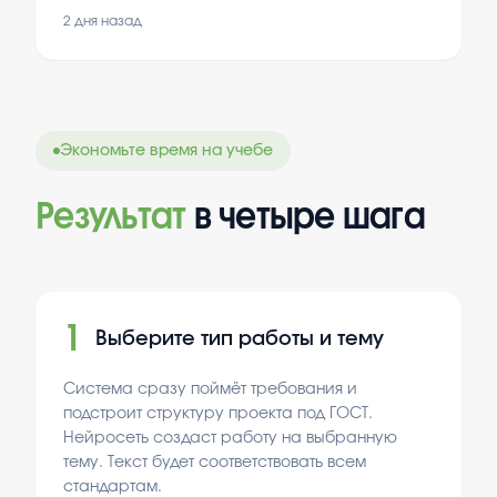
инновационных подходов к их разрешению.
2 дня назад
Инициативные проекты становятся
эффективным инструментом для поиска и
внедрения решений, способных изменить
ситуацию к лучшему. Их суть и
характеристики заслуживают внимательного
анализа, поскольку от этого зависит
Экономьте время на учебе
успешность реализации предложенных мер.
Результат
в четыре шага
1
Выберите тип работы и тему
Система сразу поймёт требования и
подстроит структуру проекта под ГОСТ.
Нейросеть создаст работу на выбранную
тему. Текст будет соответствовать всем
стандартам.