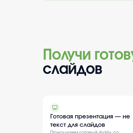
Получи гото
слайдов
Готовая презентация — не
текст для слайдов
Присылаем готовый файл со