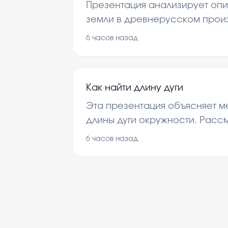
Презентация анализирует оп
земли в древнерусском прои
Рассматриваются особенност
6 часов назад
образа и его значение для по
того времени. Внимание уделя
образам, создающим предста
Как найти длину дуги
Эта презентация объясняет м
длины дуги окружности. Расс
основные формулы и примеры
6 часов назад
лучшего понимания темы.