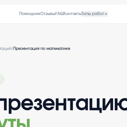
Помощник
Отзывы
FAQ
Контакты
Типы работ
нтаций
/
Презентация по математике
презентаци
уты
.
.
.