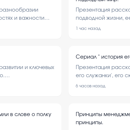
 разнообразии
Презентация расск
остях и важности
подводной жизни, е
ся основные
для экосистемы пла
1 час назад
ние человека на
основные виды морс
природе. Также обс
защиты подводных э
Сериал " история ег
развитии и ключевых
Презентация расска
о.
его служанки', его 
ытия,
значении. В ней пр
6 часов назад
я компании с
и анализ сериала, а
онять роль
зрителей.
екторе региона.
ли в слове о полку
Принципы менеджме
принципы.