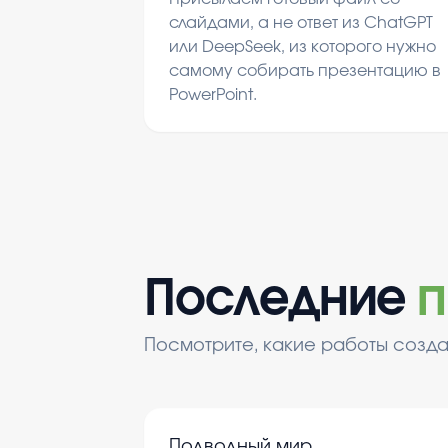
слайдами, а не ответ из ChatGPT
или DeepSeek, из которого нужно
самому собирать презентацию в
PowerPoint.
Последние
п
Посмотрите, какие работы созда
Подводный мир.