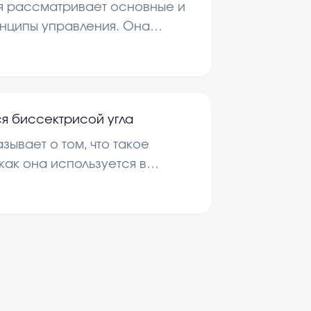
я рассматривает основные и
нципы управления. Она
к организовать эффективную
поставленных целей.
ся биссектрисой угла
ывает о том, что такое
как она используется в
бъясняются основные
 построения этого луча.