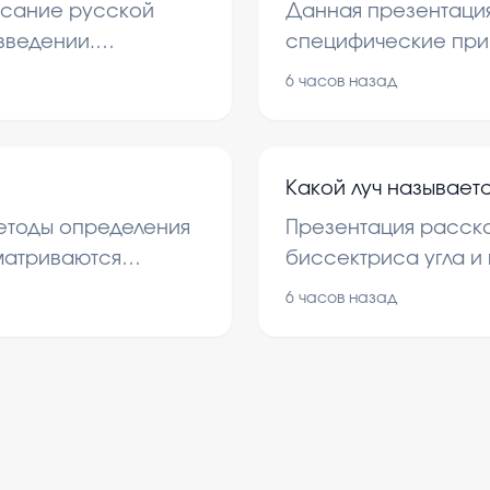
исание русской
Данная презентаци
зведении.
специфические при
и поэтического
поможет понять, ка
6 часов назад
нимания культуры
работу и достигать 
ется символике и
вление о Родине.
Какой луч называет
етоды определения
Презентация рассказ
матриваются
биссектриса угла и 
 расчетов для
геометрии. В ней о
6 часов назад
свойства и способы