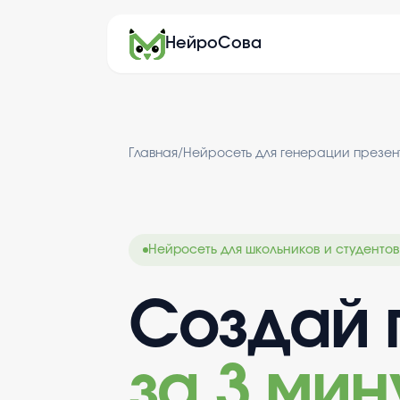
НейроСова
Главная
/
Нейросеть для генерации презе
Нейросеть для школьников и студентов
Создай 
за 3 мин