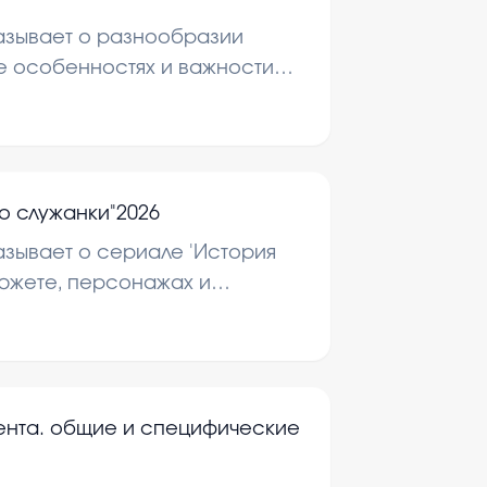
азывает о разнообразии
е особенностях и важности
неты. Рассматриваются
ких существ и их роль в
уждаются угрозы и способы
косистем.
о служанки"2026
зывает о сериале 'История
сюжете, персонажах и
едставлены основные моменты
 также его влияние на
нта. общие и специфические