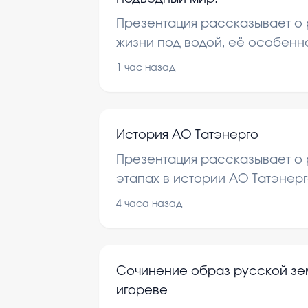
Презентация рассказывает о
жизни под водой, её особенн
для планеты. Рассматривают
1 час назад
обитатели, экосистемы и влия
подводный мир.
История АО Татэнерго
Презентация рассказывает о 
этапах в истории АО Татэнерг
Рассматриваются важные соб
4 часа назад
преобразования и достижени
момента основания. Цель — п
компании в энергетическом с
Сочинение образ русской зем
игореве