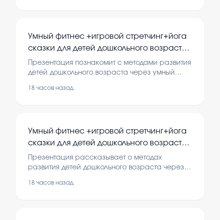
правила и безопасность участников.
Умный фитнес +игровой стретчинг+йога
сказки для детей дошкольного возраста
от 2-7 лет
Презентация познакомит с методами развития
детей дошкольного возраста через умный
фитнес, игровые стретчинги и йога-сказки. Эти
18 часов назад
упражнения помогают укрепить здоровье,
развить гибкость и воображение у детей. В
презентации представлены основные идеи и
примеры занятий для малышей от 2 до 7 лет.
Умный фитнес +игровой стретчинг+йога
сказки для детей дошкольного возраста
от 2-7 лет
Презентация рассказывает о методах
развития детей дошкольного возраста через
игровые упражнения, стретчинг и сказки. Эти
18 часов назад
подходы помогают укрепить здоровье, развить
гибкость и воображение у малышей.