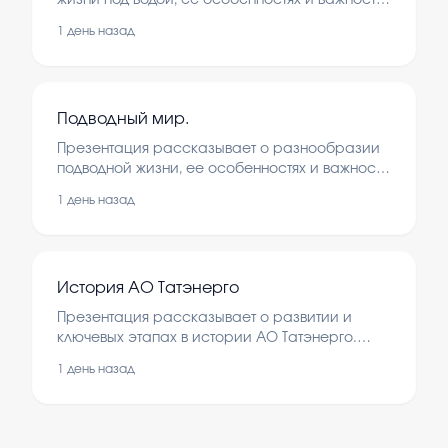
жизни под водой, её особенностях и важности
для планеты. Рассматриваются основные
1 день назад
обитатели, экосистемы и влияние человека на
подводный мир.
Подводный мир.
Презентация рассказывает о разнообразии
подводной жизни, ее особенностях и важности
для экосистемы планеты. Рассматриваются
1 день назад
основные виды морских существ и их роль в
природе. Также обсуждаются угрозы и
способы защиты подводных экосистем.
История АО Татэнерго
Презентация рассказывает о развитии и
ключевых этапах в истории АО Татэнерго.
Рассматриваются важные события,
1 день назад
преобразования и достижения компании с
момента основания. Цель — понять роль
компании в энергетическом секторе региона.