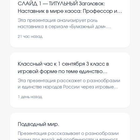
СЛАЙД 1 — ТИТУЛЬНЫЙ Заголовок:
Наставник в мире хаоса: Профессор из
«Бумажного дома» Подзаголовок: Анализ
Эта презентация анализирует роль
роли наставника в сериале Фото:
наставника в сериале «Бумажный дом».
Рассматриваются характеры, методы и
Профессор в очках, с картой в бункере
21 час назад
влияние профессора на команду и сюжет.
Текст на слайде: · Имя
Внимание уделяется его лидерским качествам
и стратегическому мышлению.
Классный час к 1 сентября 3 класс в
игровой форме по теме единство
народов России
Эта презентация расскажет о разнообразии
и единстве народов России через игровые
формы. Она поможет понять важность дружбы
1 день назад
и взаимопонимания между разными
народами страны.
Подводный мир.
Презентация рассказывает о разнообразии