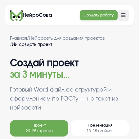
НейроСова
Создать работу
Главная
/
Нейросеть для создания проектов
/
Ии создать проект
Создай проект
за 3 минуты
.
.
.
Готовый Word-файл со структурой и
оформлением по ГОСТу — не текст из
нейросети
Проект
Презентация
20–25 страниц
10–15 слайдов