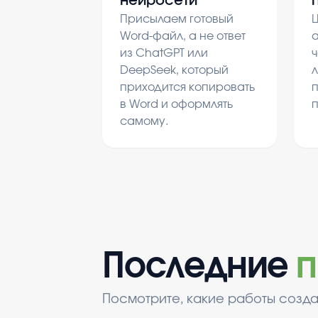
нейросети
Присылаем готовый
Ц
Word-файл, а не ответ
а
из ChatGPT или
ч
DeepSeek, который
л
приходится копировать
в Word и оформлять
самому.
Последние
п
Посмотрите, какие работы созда