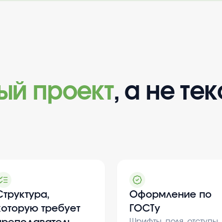
вый проект
, а не тек
Структура,
Оформление по
которую требует
ГОСТу
Шрифты, поля, отступы,