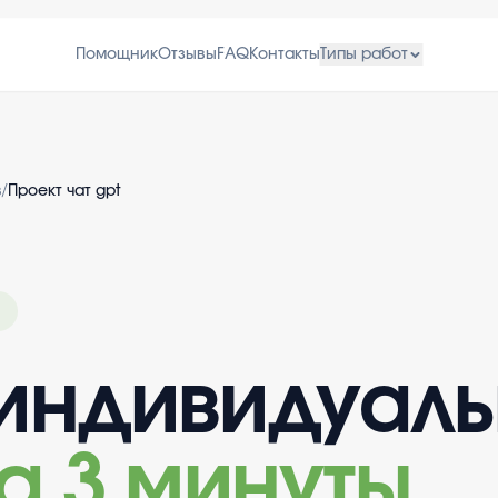
Помощник
Отзывы
FAQ
Контакты
Типы работ
в
/
Проект чат gpt
индивидуал
а 3 минуты
.
.
.