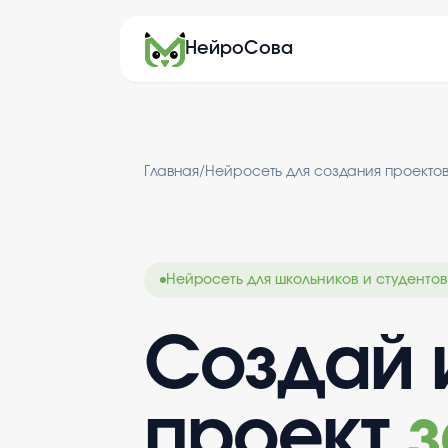
НейроСова
Главная
/
Нейросеть для создания проекто
Нейросеть для школьников и студентов
Создай 
проект
з