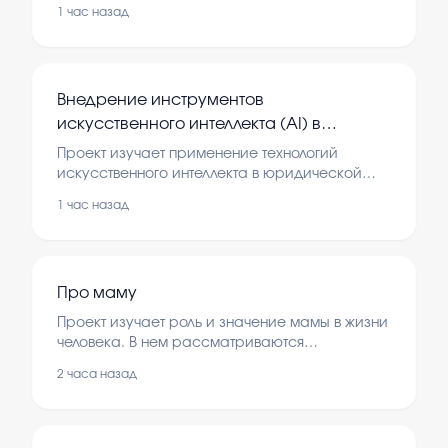
Рассматриваются методы ухода за пчелами и
1 час назад
их роль в производстве меда.
Внедрение инструментов
искусственного интеллекта (AI) в
юридическую практику: анализ
Проект изучает применение технологий
правового регулирования, рисков и
искусственного интеллекта в юридической
сфере. В нем рассматриваются правовые
оптимизация документооборота
1 час назад
аспекты, возможные риски и способы
повышения эффективности документооборота.
Про маму
Проект изучает роль и значение мамы в жизни
человека. В нем рассматриваются
особенности материнской любви и заботы.
2 часа назад