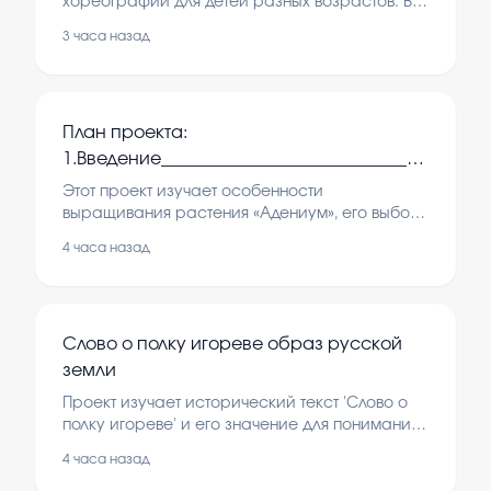
хореографии для детей разных возрастов. В
нем рассматриваются основные стили,
3 часа назад
методы обучения и влияние на развитие
ребенка.
План проекта:
1.Введение_____________________________________
2.Пустынная роза -
Этот проект изучает особенности
«Адениум»_____________________ 3.Выбор
выращивания растения «Адениум», его выбор
семян, грунта и создание условий для
семян и грунта__________________________
4 часа назад
успешного выращивания.
4.Создание условий для выращивания
Слово о полку игореве образ русской
земли
Проект изучает исторический текст 'Слово о
полку игореве' и его значение для понимания
русской земли. В нем рассматриваются
4 часа назад
основные идеи и исторический контекст