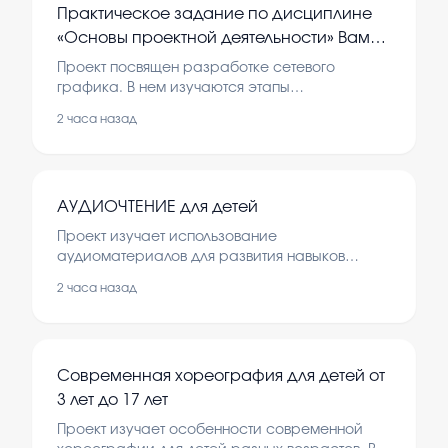
Практическое задание по дисциплине
«Основы проектной деятельности» Вам
предлагается разработать сетевой
Проект посвящен разработке сетевого
график проекта. Раздел 1.Опишите
графика. В нем изучаются этапы
планирования и организации проекта.
проект, который Вы запланировали
2 часа назад
(название, актуальность
АУДИОЧТЕНИЕ для детей
Проект изучает использование
аудиоматериалов для развития навыков
слушания у детей. В работе рассматриваются
2 часа назад
методы обучения и влияние аудиочтения на
развитие речи и восприятия информации.
Современная хореография для детей от
3 лет до 17 лет
Проект изучает особенности современной