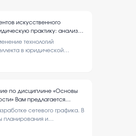
ентов искусственного
ридическую практику: анализ
вания, рисков и оптимизация
менение технологий
еллекта в юридической
матриваются правовые
е риски и способы повышения
ументооборота.
ние по дисциплине «Основы
ости» Вам предлагается
й график проекта. Раздел
зработке сетевого графика. В
который Вы запланировали
ы планирования и
ость
а.