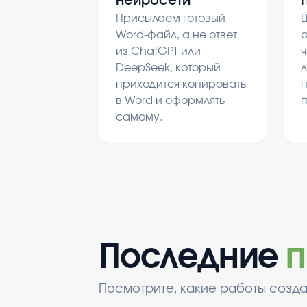
нейросети
Присылаем готовый
Ц
Word-файл, а не ответ
а
из ChatGPT или
ч
DeepSeek, который
л
приходится копировать
в Word и оформлять
самому.
Последние
п
Посмотрите, какие работы созда