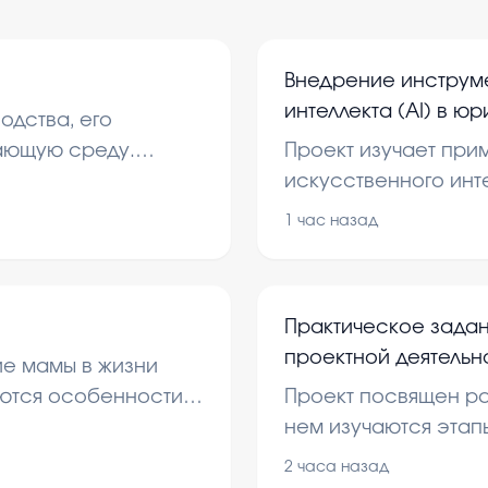
Внедрение инструм
интеллекта (AI) в ю
одства, его
правового регулиро
ающую среду.
Проект изучает при
документооборота
а за пчелами и их
искусственного инт
сфере. В нем расс
1 час назад
аспекты, возможны
эффективности док
Практическое зада
проектной деятельн
ие мамы в жизни
разработать сетево
аются особенности
Проект посвящен ра
1.Опишите проект, 
нем изучаются этап
(название, актуальн
организации проект
2 часа назад