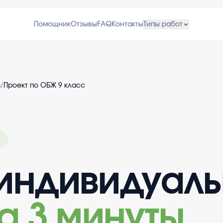
Помощник
Отзывы
FAQ
Контакты
Типы работ
в
/
Проект по ОБЖ 9 класс
индивидуал
а 3 минуты
.
.
.