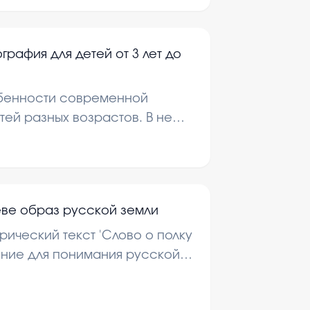
рафия для детей от 3 лет до
обенности современной
тей разных возрастов. В нем
сновные стили, методы
 на развитие ребенка.
еве образ русской земли
рический текст 'Слово о полку
чение для понимания русской
атриваются основные идеи и
кст произведения.