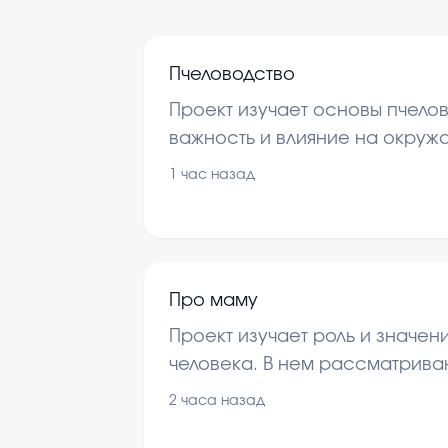
Пчеловодство
Проект изучает основы пчелов
важность и влияние на окруж
Рассматриваются методы уход
1 час назад
роль в производстве меда.
Про маму
Проект изучает роль и значен
человека. В нем рассматрив
материнской любви и заботы.
2 часа назад