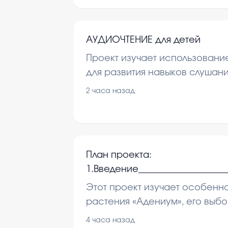
АУДИОЧТЕНИЕ для детей
Проект изучает использован
для развития навыков слушани
рассматриваются методы обу
2 часа назад
аудиочтения на развитие речи
информации.
План проекта:
1.Введение____________________
2.Пустынная роза - «Адениум»_
Этот проект изучает особенн
3.Выбор семян и грунта_______
растения «Адениум», его выбо
4.Создание условий для выр
создание условий для успеш
4 часа назад