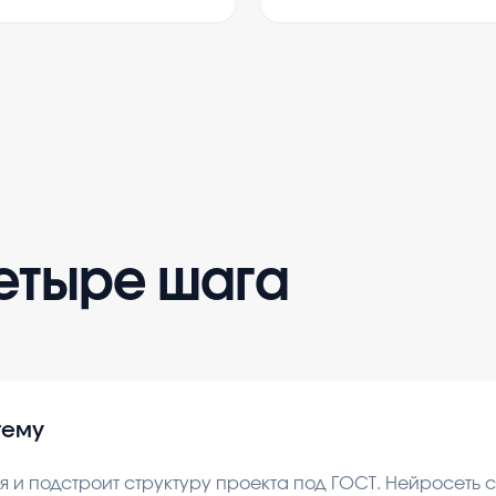
четыре шага
тему
 и подстроит структуру проекта под ГОСТ. Нейросеть