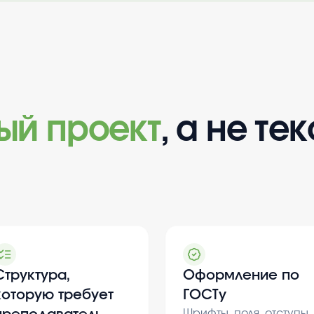
вый проект
, а не тек
Структура,
Оформление по
которую требует
ГОСТу
Шрифты, поля, отступы,