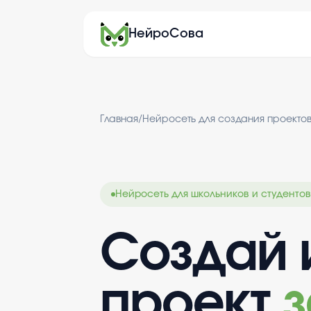
НейроСова
Главная
/
Нейросеть для создания проекто
Нейросеть для школьников и студентов
Создай 
проект
з