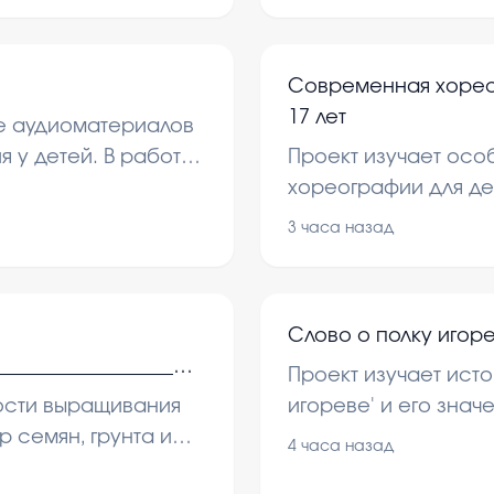
Современная хореог
17 лет
ие аудиоматериалов
я у детей. В работе
Проект изучает ос
чения и влияние
хореографии для де
 и восприятия
рассматриваются о
3 часа назад
обучения и влияние
Слово о полку игор
_________________
Проект изучает исто
____________________
ости выращивания
игореве' и его зна
___________________
р семян, грунта и
земли. В нем рассм
4 часа назад
ащивания
ного выращивания.
исторический конте