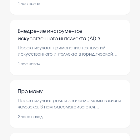
Рассматриваются методы ухода за пчелами и
1 час назад
их роль в производстве меда.
Внедрение инструментов
искусственного интеллекта (AI) в
юридическую практику: анализ
Проект изучает применение технологий
правового регулирования, рисков и
искусственного интеллекта в юридической
сфере. В нем рассматриваются правовые
оптимизация документооборота
1 час назад
аспекты, возможные риски и способы
повышения эффективности документооборота.
Про маму
Проект изучает роль и значение мамы в жизни
человека. В нем рассматриваются
особенности материнской любви и заботы.
2 часа назад