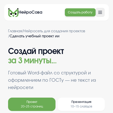
НейроСова
Создать работу
Главная
/
Нейросеть для создания проектов
/
Сделать учебный проект ии
Создай проект
за 3 минуты
.
.
.
Готовый Word-файл со структурой и
оформлением по ГОСТу — не текст из
нейросети
Проект
Презентация
20–25 страниц
10–15 слайдов