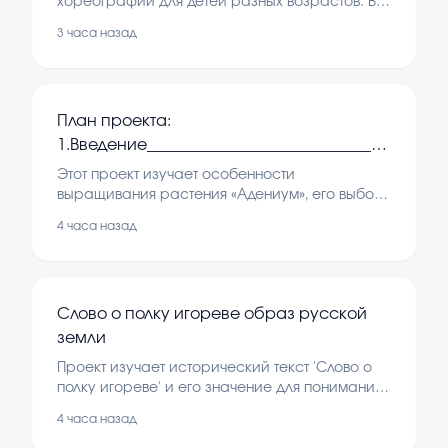
хореографии для детей разных возрастов. В
нем рассматриваются основные стили,
3 часа назад
методы обучения и влияние на развитие
ребенка.
План проекта:
1.Введение_____________________________________
2.Пустынная роза -
Этот проект изучает особенности
«Адениум»_____________________ 3.Выбор
выращивания растения «Адениум», его выбор
семян, грунта и создание условий для
семян и грунта__________________________
4 часа назад
успешного выращивания.
4.Создание условий для выращивания
Слово о полку игореве образ русской
земли
Проект изучает исторический текст 'Слово о
полку игореве' и его значение для понимания
русской земли. В нем рассматриваются
4 часа назад
основные идеи и исторический контекст