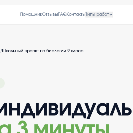
Помощник
Отзывы
FAQ
Контакты
Типы работ
в
/
Школьный проект по биологии 9 класс
индивидуал
а 3 минуты
.
.
.