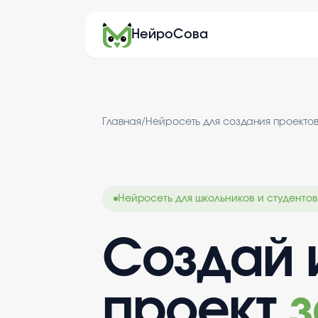
НейроСова
Главная
/
Нейросеть для создания проекто
Нейросеть для школьников и студентов
Создай 
проект
з