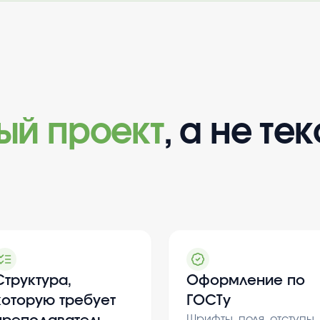
вый проект
, а не тек
Структура,
Оформление по
которую требует
ГОСТу
Шрифты, поля, отступы,