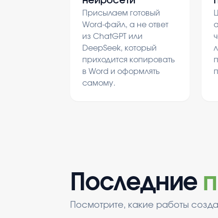
нейросети
Присылаем готовый
Ц
Word-файл, а не ответ
а
из ChatGPT или
ч
DeepSeek, который
л
приходится копировать
в Word и оформлять
самому.
Последние
п
Посмотрите, какие работы созда