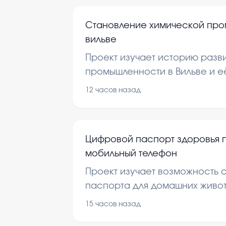
Становление химической про
вильве
Проект изучает историю разв
промышленности в Вильве и е
регион. В работе рассматри
12 часов назад
этапы и современные достиже
Цифровой паспорт здоровья 
мобильный телефон
Проект изучает возможность 
паспорта для домашних живот
использовать через мобильны
15 часов назад
рассматриваются преимущес