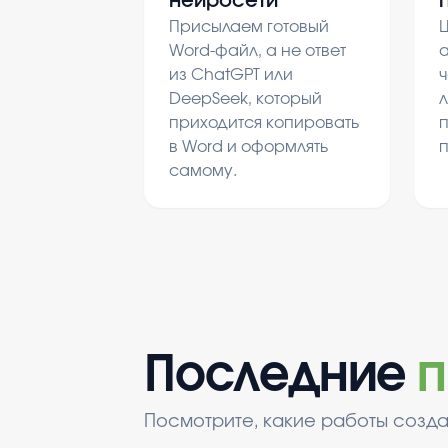
нейросети
Присылаем готовый
Ц
Word-файл, а не ответ
а
из ChatGPT или
ч
DeepSeek, который
л
приходится копировать
в Word и оформлять
самому.
Последние
п
Посмотрите, какие работы созда