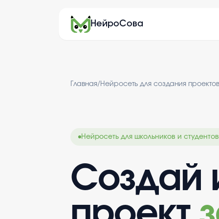
НейроСова
Главная
/
Нейросеть для создания проекто
Нейросеть для школьников и студентов
Создай 
проект
з