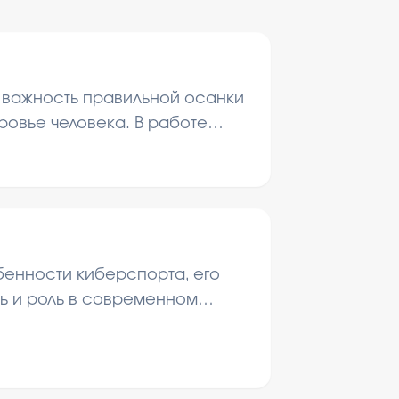
т важность правильной осанки
ровье человека. В работе
еоретические основы и
реди школьников.
бенности киберспорта, его
ь и роль в современном
иваются популярные игры,
спективы развития.