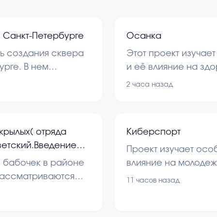
 Санкт-Петербурге
Осанка
ь создания сквера
Этот проект изучае
урге. В нем
и её влияние на здо
едлагаются идеи для
рассматриваются т
2 часа назад
проводится опрос с
крылых( отряда
Киберспорт
ветский.Введение
Проект изучает осо
еия исследования
 бабочек в районе
влияние на молодеж
тория исследования
рассматриваются
обществе. Рассматр
11 часов назад
анение в городской
соревнования и пер