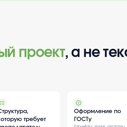
вый проект
, а не тек
Структура,
Оформление по
которую требует
ГОСТу
Шрифты, поля, отступы,