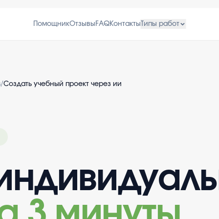
Помощник
Отзывы
FAQ
Контакты
Типы работ
в
/
Создать учебный проект через ии
индивидуал
а 3 минуты
.
.
.