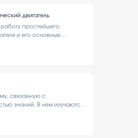
ческий двигатель
т работу простейшего
гателя и его основные
 работы рассматриваются
ционирования и возможности
ему, связанную с
тью знаний. В нем изучаются
вы и проводится
едование с помощью опроса.