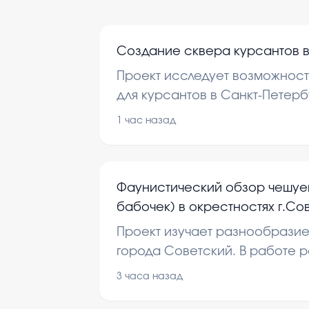
Создание сквера курсантов в
Проект исследует возможност
для курсантов в Санкт-Петерб
изучаются мнения людей и пр
1 час назад
улучшения городской среды.
Фаунистический обзор чешуе
бабочек) в окрестностях г.Со
актуальность цель задачи.вр
Проект изучает разнообразие
предмет исследования терри
города Советский. В работе 
городской парк сквер
виды бабочек и их распростр
3 часа назад
среде.