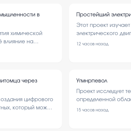
мышленности в
Простейший электри
Этот проект изучае
ития химической
электрического дви
ё влияние на
компоненты. В ходе
12 часов назад
ваются основные
принципы его функ
ния в этой области.
применения.
питомца через
Угмнрпевол
Проект исследует т
создания цифрового
определенной облас
ных, который можно
теоретические осно
15 часов назад
й телефон. В нем
практическое иссл
тва и способы