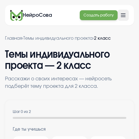
НейроСова
Создать работу
Главная
›
Темы индивидуального проекта
›
2 класс
Темы индивидуального
проекта — 2 класс
Расскажи о своих интересах — нейросеть
подберёт тему проекта для 2 класса.
Шаг
0
из
2
Где ты учишься