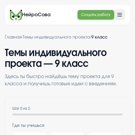
НейроСова
Создать работу
Главная
›
Темы индивидуального проекта
›
9 класс
Темы индивидуального
проекта — 9 класс
Здесь ты быстро найдёшь тему проекта для 9
класса и получишь готовые идеи с введением.
Шаг
0
из
2
Где ты учишься