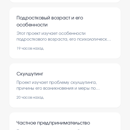
среди людей, интересующихся этой
профессией.
Подростковый возраст и его
особенности
Этот проект изучает особенности
подросткового возраста, его психологические
и социальные изменения. В работе
19 часов назад
рассматриваются основные этапы развития
подростков и их влияние на поведение.
Скулшутинг
Проект изучает проблему скулшутинга,
причины его возникновения и меры по
предотвращению. В рамках работы
20 часов назад
проводится анализ информации и
социальный опрос среди учащихся.
Частное предпринимательство