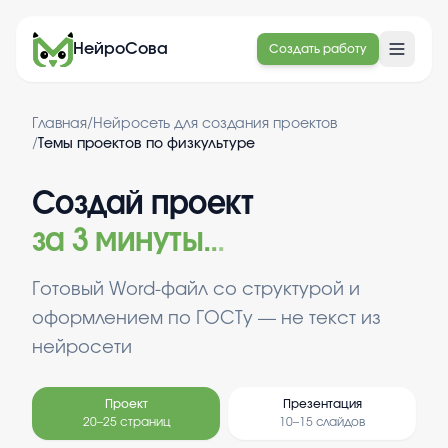
НейроСова
Создать работу
Главная
/
Нейросеть для создания проектов
/
Темы проектов по физкультуре
Создай проект
за 3 минуты
.
.
.
Готовый Word-файл со структурой и
оформлением по ГОСТу — не текст из
нейросети
Проект
Презентация
20–25 страниц
10–15 слайдов