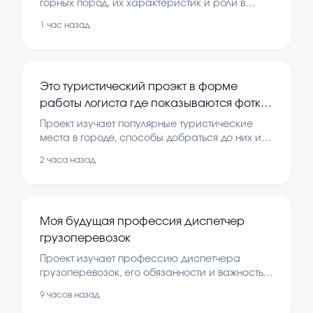
оформляется по приведенному ниже
горных пород, их характеристик и роли в
природе. В рамках работы рассматриваются
плану. Класс, дата, предмет: ... Тема
1 час назад
теоретические основы и проводятся
урока: ... Тип урока: ... Вид урока
практические исследования.
Это туристический проэкт в форме
работы логиста где показываются фотки
красивых мест в городе и
Проект изучает популярные туристические
рассказывается как дала добраться и
места в городе, способы добраться до них и
их стоимость. В работе рассматриваются
сколько это будет стоить
2 часа назад
маршруты, фотографии и советы по
путешествию.
Моя будущая профессия диспетчер
грузоперевозок
Проект изучает профессию диспетчера
грузоперевозок, его обязанности и важность в
логистике. В работе рассматриваются
9 часов назад
теоретические основы и проводятся опросы