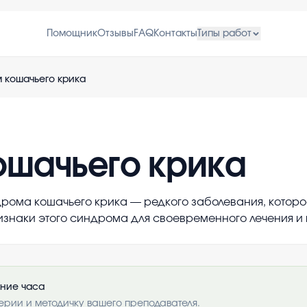
Помощник
Отзывы
FAQ
Контакты
Типы работ
 кошачьего крика
шачьего крика
ома кошачьего крика — редкого заболевания, которо
ризнаки этого синдрома для своевременного лечения и
ение часа
ерии и методичку вашего преподавателя.