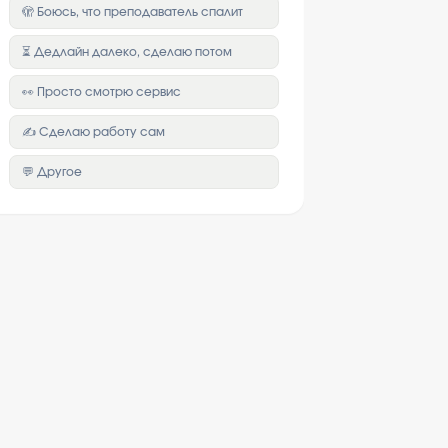
🫣 Боюсь, что преподаватель спалит
⏳ Дедлайн далеко, сделаю потом
👀 Просто смотрю сервис
✍️ Сделаю работу сам
💬 Другое