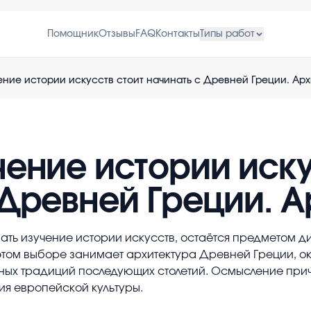
Помощник
Отзывы
FAQ
Контакты
Типы работ
ение истории искусств стоит начинать с Древней Греции. Арх
чение истории иску
 Древней Греции. А
нать изучение истории искусств, остаётся предметом д
 этом выборе занимает архитектура Древней Греции, 
ных традиций последующих столетий. Осмысление прич
ия европейской культуры.