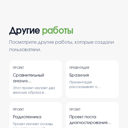
Другие
работы
Посмотрите другие работы, которые создали
пользователи.
ПРОЕКТ
ПРЕЗЕНТАЦИЯ
Сравнительный
Бразилия
анализ
Презентация
романтического и
рассказывает о
Этот проект изучает два
географии, культуре,
реалистического
женских образа в
экономике и
русской литературе,
женских образов в
особенностях Бразилии. В
сравнивая их черты и
русской литературе
ней освещаются
особенности. Анализ
(Мария Троекурова
основные аспекты
ПРОЕКТ
ПРОЕКТ
проводится на основе
страны, её природные
из романа
произведений А.С.
Радиотехника
Проект поста
богатства и социальные
Пушкина и И.С. Тургенева.
«Дубровский»
диагностирования
особенности.
Проект изучает основы
А.С.Пушкина и Ася из