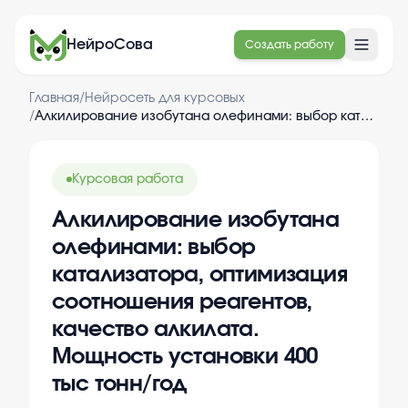
НейроСова
Создать работу
Главная
/
Нейросеть для курсовых
/
Алкилирование изобутана олефинами: выбор катализатора, оптимизация соотношения реагентов, качество алкилата. Мощность установки 400 тыс тонн/год
Курсовая работа
Алкилирование изобутана
олефинами: выбор
катализатора, оптимизация
соотношения реагентов,
качество алкилата.
Мощность установки 400
тыс тонн/год