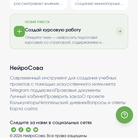
рассматривает влияние
созданию миниатюрных
быстрого питания на
комнат в виде румбокса. В
здоровье человека.
ходе работы изучаются
Обсуждаются как
особенности дизайна и
НОВАЯ РАБОТА
положительные, так и
техники изготовления
отрицательные стороны
миниатюрных интерьеров.
Создай курсовую работу
фаст-фуда, а также
Опишите тему — нейросеть подготовит
рекомендации по его
курсовую со структурой, содержанием и
употреблению.
оформлением.
НейроСова
Современный инструмент для создания учебных
проектов с помощью искусственного интеллекта
Telegram поддержка
Правовые документы
Личный кабинет
Проверить заказ
О проекте
Калькуляторы
Читательский дневник
Вопросы и ответы
Карта сайта
Следите за нами в социальных сетях
©
2026
НейроСова. Все права защищены