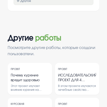
💬 Другое
Другие
работы
Посмотрите другие работы, которые создали
пользователи.
ПРОЕКТ
ПРОЕКТ
Почему курение
ИССЛЕДОВАТЕЛЬСКИЙ
вредит здоровью
ПРОЕКТ ДЛЯ 4
КЛАССА ЛЕЧЕБНЫЕ
Этот проект изучает
В этом проекте изучаются
СВОЙСТВА РАСТЕНИЙ
влияние курения на
лечебные свойства
здоровье человека. В нем
редких растений,
КРАСНОЙ КНИГИ В
рассматриваются
занесённых в Красную
КАЗАЧИНСКО-
причины вреда и
книгу, в Казачинско-
ЛЕНСКОМ РАЙОНЕ
КУРСОВАЯ
ПРОЕКТ
последствия для
Ленском районе. Цель —