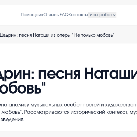
Помощник
Отзывы
FAQ
Контакты
Типы работ
Щедрин: песня Наташи из оперы " Не только любовь"
рин: песня Наташи
юбовь"
на анализу музыкальных особенностей и художествен
 любовь". Рассматриваются исторический контекст, м
зведения.