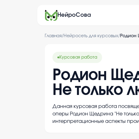
НейроСова
Главная
/
Нейросеть для курсовых
/
Родион 
Курсовая работа
Родион Щед
Не только л
Данная курсовая работа посвяще
оперы Родион Щедрина "Не только
интерпретационные аспекты прои