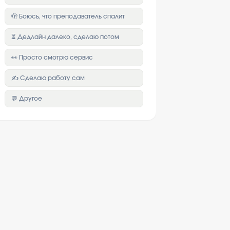
🫣 Боюсь, что преподаватель спалит
⏳ Дедлайн далеко, сделаю потом
👀 Просто смотрю сервис
✍️ Сделаю работу сам
💬 Другое