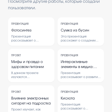
Посмотрите другие работы, которые создали
пользователи.
ПРЕЗЕНТАЦИЯ
ПРЕЗЕНТАЦИЯ
Фотосинтез
Сумка из бусин
Презентация
Эта презентация
рассказывает о
расскажет о создании
процессе фотосинтеза,
сумки из бусин, её
его значении для
особенностях и технике
растений и окружающего
изготовления.
ПРОЕКТ
ПРЕЗЕНТАЦИЯ
мира. Рассматриваются
Рассмотрены материалы,
основные этапы и
дизайн и советы по уходу
Мифы и правда о
Интерактивные
условия, необходимые для
за готовым изделием.
здоровом питании
элементы в медиа:
этого процесса. Также
история,
обсуждается роль
В данном проекте
Презентация
фотосинтеза в жизни на
разновидности,
изучаются
рассказывает о развитии
Земле.
распространённые мифы
интерактивных элементов
способы реализации
и реальные факты о
в медиа, их
(их преимущества и
здоровом питании.
разновидностях и
недостатки),
ПРОЕКТ
ПРЕЗЕНТАЦИЯ
Анализируются, что
способах реализации.
различные подходы
помогает и что вредно для
Рассматриваются
Влияние электронных
Кислота
здоровья при выборе
преимущества и
сигарет на подростка
Презентация
продуктов питания.
недостатки различных
рассказывает о
подходов, а также
Проект изучает, как