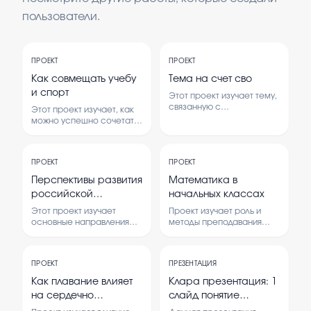
пользователи.
ПРОЕКТ
ПРОЕКТ
Как совмещать учебу
Тема на счет сво
и спорт
Этот проект изучает тему,
связанную с
Этот проект изучает, как
особенностями и
можно успешно сочетать
значением своего. В
учебу и занятия спортом.
работе рассматриваются
В нем рассматриваются
основные понятия и
способы организации
проводятся исследования
ПРОЕКТ
ПРОЕКТ
времени и советы для
по этой теме.
достижения баланса.
Перспективы развития
Математика в
российской
начальных классах
экономики и ее
Этот проект изучает
Проект изучает роль и
приоритеты
основные направления
методы преподавания
развития российской
математики в начальных
экономики и определяет
классах.
ее главные приоритеты. В
Рассматриваются
ПРОЕКТ
ПРЕЗЕНТАЦИЯ
работе рассматриваются
теоретические основы и
теоретические основы и
практические подходы к
Как плавание влияет
Клара презентация: 1
проводятся опросы среди
обучению.
на сердечно
слайд понятие
населения.
сосудистую систему
инвалид 2 как