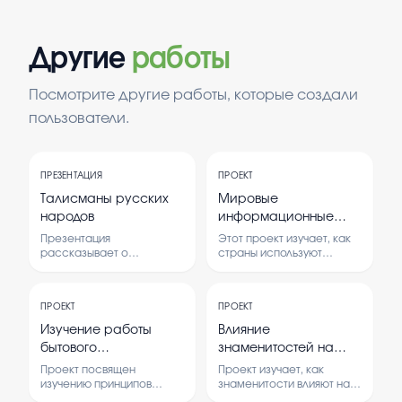
Другие
работы
Посмотрите другие работы, которые создали
пользователи.
ПРЕЗЕНТАЦИЯ
ПРОЕКТ
Талисманы русских
Мировые
народов
информационные
войны
Презентация
Этот проект изучает, как
рассказывает о
страны используют
различных талисманах,
информацию для влияния
используемых народами
на общество и
России для защиты и
международные
ПРОЕКТ
ПРОЕКТ
привлечения удачи.
отношения.
Рассматриваются их
Рассматриваются методы
Изучение работы
Влияние
символы, значения и
и последствия
бытового
знаменитостей на
особенности
информационных войн.
холодильника
современных
использования в
Проект посвящен
Проект изучает, как
традициях. В конце
подростков
изучению принципов
знаменитости влияют на
подведены итоги о роли
работы бытового
поведение и мнения