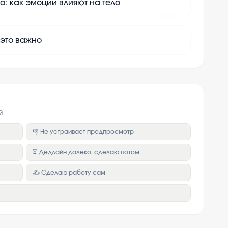
а: как эмоции влияют на тело
+
10
 это важно
й
👎 Не устраивает предпросмотр
⏳ Дедлайн далеко, сделаю потом
✍️ Сделаю работу сам