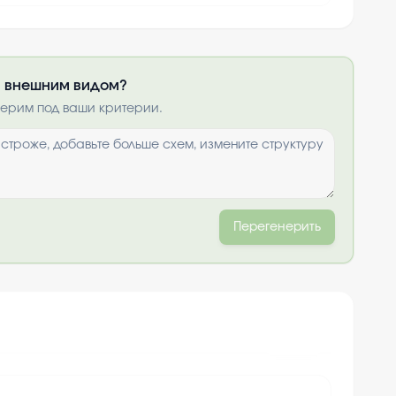
ли внешним видом?
получить по
нерим под ваши критерии.
ты
и
Перегенерить
+
10