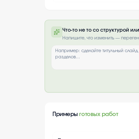
Что-то не то со структурой и
Полную презентацию можно 
Напишите, что изменить — переге
почте после опла
Выбрать опци
Примеры
готовых работ