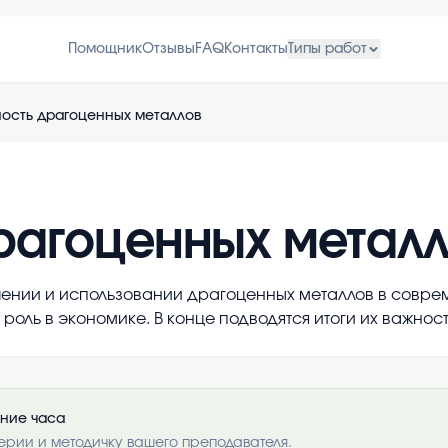
Помощник
Отзывы
FAQ
Контакты
Типы работ
ость драгоценных металлов
рагоценных метал
чении и использовании драгоценных металлов в совр
роль в экономике. В конце подводятся итоги их важност
ение часа
ерии и методичку вашего преподавателя.