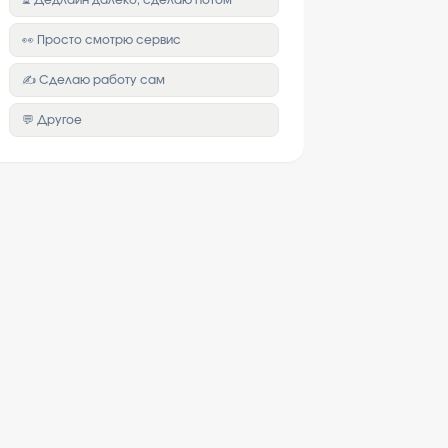
⏳ Дедлайн далеко, сделаю потом
👀 Просто смотрю сервис
✍️ Сделаю работу сам
💬 Другое