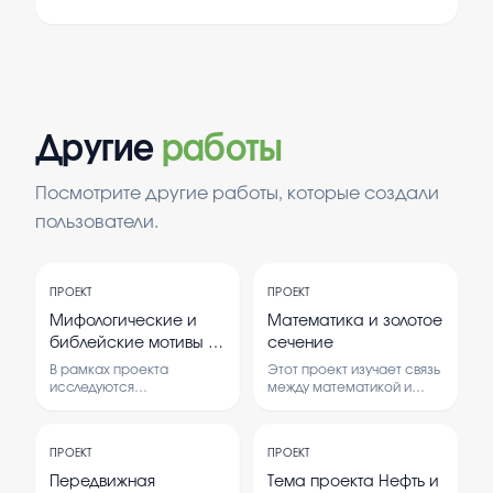
Другие
работы
Посмотрите другие работы, которые создали
пользователи.
ПРОЕКТ
ПРОЕКТ
Мифологические и
Математика и золотое
библейские мотивы в
сечение
литературе -
В рамках проекта
Этот проект изучает связь
исследование
исследуются
между математикой и
мифологические и
природой через понятие
использования
библейские сюжетные
золотого сечения.
мифологических и
мотивы, их использование
Рассматриваются
библейских сюжетов.
ПРОЕКТ
ПРОЕКТ
в литературных
теоретические основы и
произведениях разных
практические примеры
Передвижная
Тема проекта Нефть и
эпох. Анализируется
использования этого