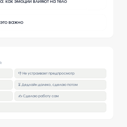
а: как эмоции влияют на тело
+
10
 это важно
й
👎 Не устраивает предпросмотр
⏳ Дедлайн далеко, сделаю потом
✍️ Сделаю работу сам