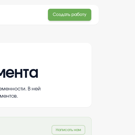
Создать работу
мента
еменности. В ней
ментов.
Написать нам