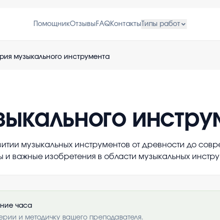
Помощник
Отзывы
FAQ
Контакты
Типы работ
рия музыкального инструмента
зыкального инстру
итии музыкальных инструментов от древности до совр
 и важные изобретения в области музыкальных инстру
ение часа
ерии и методичку вашего преподавателя.