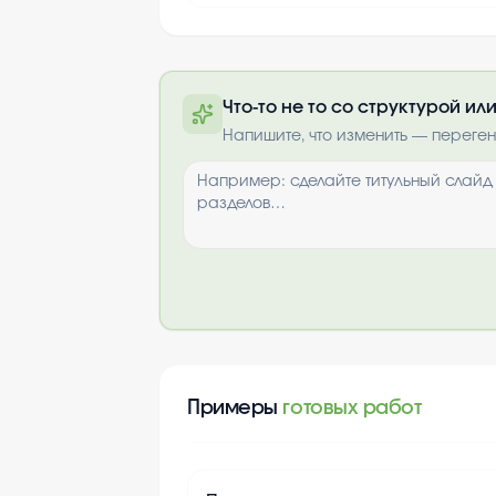
Что-то не то со структурой и
Полную презентацию можно 
Напишите, что изменить — переге
почте после опла
Выбрать опци
Примеры
готовых работ