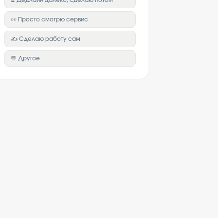
⏳ Дедлайн далеко, сделаю потом
👀 Просто смотрю сервис
✍️ Сделаю работу сам
💬 Другое