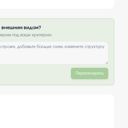
ли внешним видом?
получить по
нерим под ваши критерии.
ты
и
Перегенерить
+
10