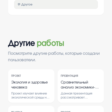
💬 Другое
Другие
работы
Посмотрите другие работы, которые создали
пользователи.
ПРОЕКТ
ПРЕЗЕНТАЦИЯ
Экология и здоровье
Сравнительный
человека
анализ экономики-
географического
Проект изучает влияние
Данная презентация
положение двух стран
экологической среды на
рассматривает
здоровье человека. В нем
особенности
рассматриваются
географического
причины загрязнения
положения двух стран и их