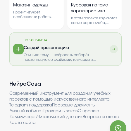
внешний вид
их использования.
Магазин одежды
Курсовая по теме
транспортных средств.
характеристика
Объясняется важность
Проект изучает
правильного подхода к
новых сортов хлеба
особенности работы
В этом проекте изучаются
модификации для
магазина одежды и
лечебного
новые сорта хлеба,
повышения безопасности
предпочтения
предназначенные для
профилактического
и эффективности. Также
покупателей. В нем
лечебных и
назначения
анализируются
анализируются
профилактических целей.
современные тенденции
современные тенденции
НОВАЯ РАБОТА
Анализируются их
и перспективы развития
и проводится опрос
свойства, состав и
Создай презентацию
тюнинга в автомобильной
среди посетителей.
влияние на здоровье
индустрии.
Опишите тему — нейросеть соберёт
человека.
презентацию со слайдами, тезисами и
выводами.
НейроСова
Современный инструмент для создания учебных
проектов с помощью искусственного интеллекта
Telegram поддержка
Правовые документы
Личный кабинет
Проверить заказ
О проекте
Калькуляторы
Читательский дневник
Вопросы и ответы
Карта сайта