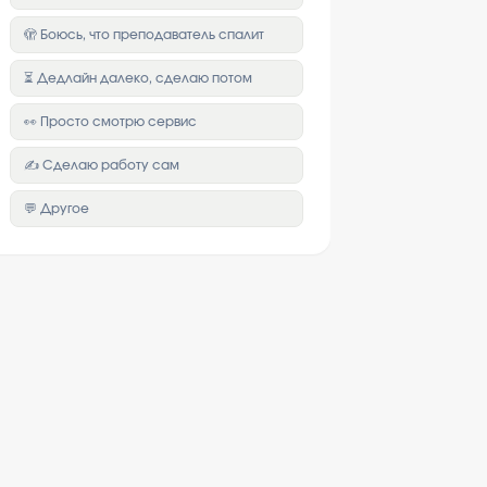
🫣 Боюсь, что преподаватель спалит
⏳ Дедлайн далеко, сделаю потом
👀 Просто смотрю сервис
✍️ Сделаю работу сам
💬 Другое