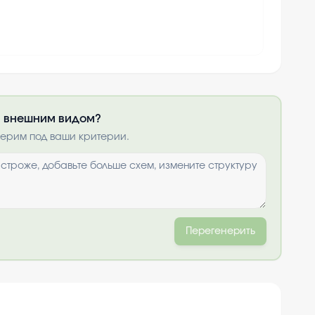
ли внешним видом?
получить по
нерим под ваши критерии.
ты
и
Перегенерить