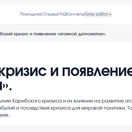
Помощник
Отзывы
FAQ
Контакты
Типы работ
бский кризис и появление «атомной дипломатии».
кризис и появлени
».
тиях Карибского кризиса и их влиянии на развитие а
бытий и последствия кризиса для мировой политики. Т
иях.