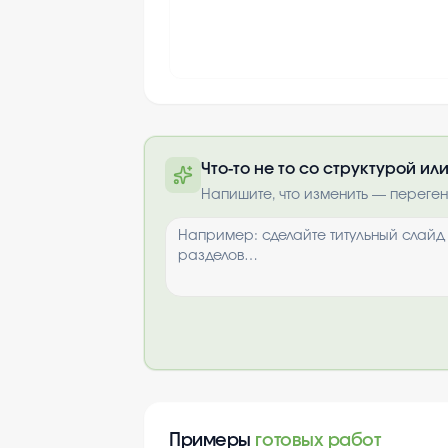
Что-то не то со структурой и
Полную презентацию можно 
Напишите, что изменить — переге
почте после опла
Выбрать опци
Примеры
готовых работ