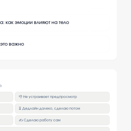
+
10
а: как эмоции влияют на тело
+
10
 это важно
й
👎 Не устраивает предпросмотр
⏳ Дедлайн далеко, сделаю потом
✍️ Сделаю работу сам