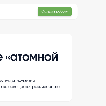
Создать работу
е «атомной
томной дипломатии.
акже освещается роль ядерного