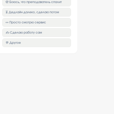
🫣 Боюсь, что преподаватель спалит
⏳ Дедлайн далеко, сделаю потом
👀 Просто смотрю сервис
✍️ Сделаю работу сам
💬 Другое