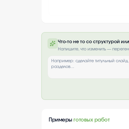
Что-то не то со структурой и
Полную презентацию можно 
Напишите, что изменить — переге
почте после опла
Выбрать опци
Примеры
готовых работ