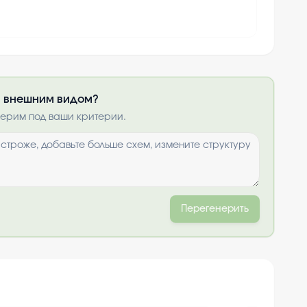
ли внешним видом?
получить по
нерим под ваши критерии.
ты
и
Перегенерить
+
10