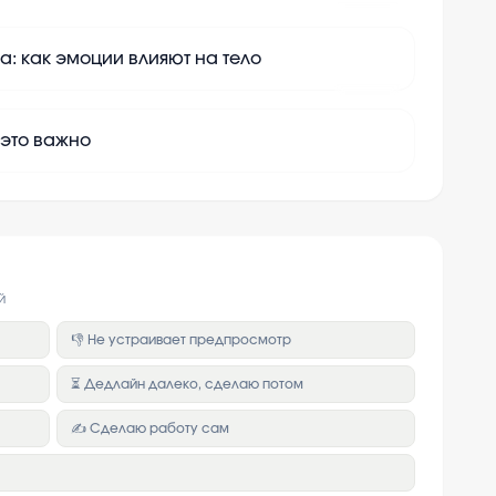
а: как эмоции влияют на тело
+
10
 это важно
й
👎 Не устраивает предпросмотр
⏳ Дедлайн далеко, сделаю потом
✍️ Сделаю работу сам