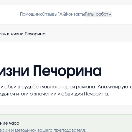
Помощник
Отзывы
FAQ
Контакты
Типы работ
вь в жизни Печорина
изни Печорина
любви в судьбе главного героя романа. Анализируются
одятся итоги о значении любви для Печорина.
ение часа
ерии и методичку вашего преподавателя.