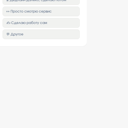
⏳ Дедлайн далеко, сделаю потом
👀 Просто смотрю сервис
✍️ Сделаю работу сам
💬 Другое