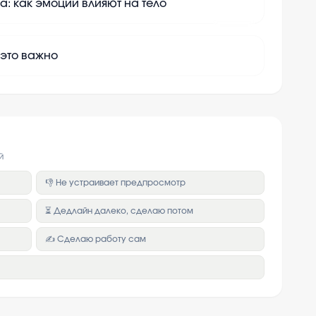
а: как эмоции влияют на тело
+
10
 это важно
й
👎 Не устраивает предпросмотр
⏳ Дедлайн далеко, сделаю потом
✍️ Сделаю работу сам