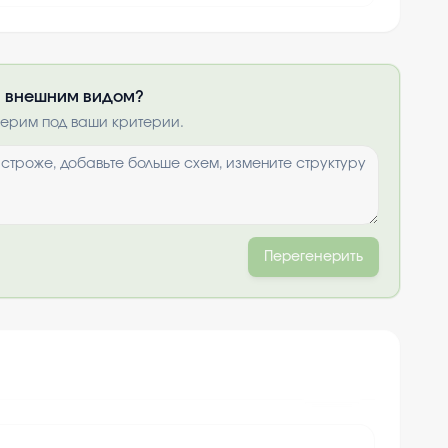
ли внешним видом?
получить по
нерим под ваши критерии.
ты
и
Перегенерить
+
10