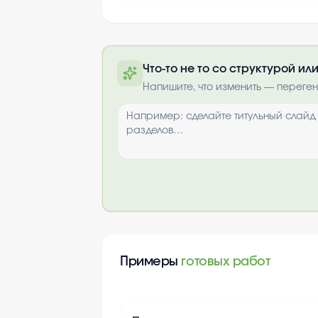
Что-то не то со структурой и
Полную презентацию можно 
Напишите, что изменить — переге
почте после опла
Выбрать опци
Примеры
готовых работ