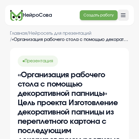
НейроСова
Создать работу
Главная
/
Нейросеть для презентаций
/
«Организация рабочего стола с помощью декоративной папницы» Цель проекта Изготовление декоративной папницы из переплетного картона с последующим декорированием росписью по картону 2)Задачи проекта ...
Презентация
«Организация рабочего
стола с помощью
декоративной папницы»
Цель проекта Изготовление
декоративной папницы из
переплетного картона с
последующим