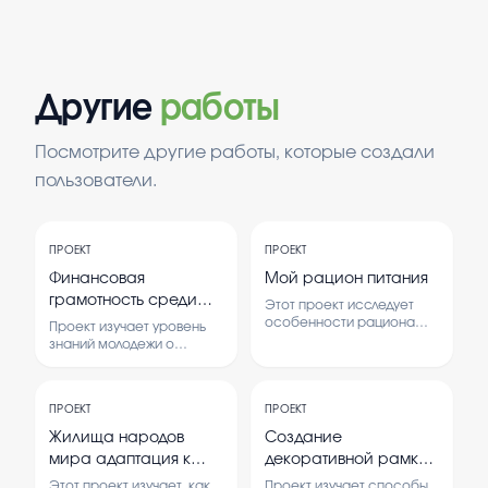
Другие
работы
Посмотрите другие работы, которые создали
пользователи.
ПРОЕКТ
ПРОЕКТ
Финансовая
Мой рацион питания
грамотность среди
Этот проект исследует
молодежи
особенности рациона
Проект изучает уровень
питания человека и его
знаний молодежи о
влияние на здоровье. В
финансах и их умение
работе рассматриваются
управлять деньгами. В нем
основные продукты и
анализируются причины
рекомендации по
ПРОЕКТ
ПРОЕКТ
недостаточной
здоровому питанию.
финансовой грамотности
Жилища народов
Создание
и предлагаются пути ее
мира адаптация к
декоративной рамки
повышения.
среде и культуре
своими руками
Этот проект изучает, как
Проект изучает способы