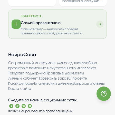
технологий для повышения
посвящена анализу жизни
истории и значении в
прозрачности и
и творчества
жизни людей.
доступности информации.
выдающегося русского
Рассматриваются
писателя Льва Толстого.
основные традиции,
НОВАЯ РАБОТА
Рассматриваются
обряды и влияние на
ключевые этапы его
Создай презентацию
культуру. Цель — дать
биографии и основные
общее представление о
Опишите тему — нейросеть соберёт
произведения.
православии и его роли в
презентацию со слайдами, тезисами и
современном мире.
выводами.
НейроСова
Современный инструмент для создания учебных
проектов с помощью искусственного интеллекта
Telegram поддержка
Правовые документы
Личный кабинет
Проверить заказ
О проекте
Калькуляторы
Читательский дневник
Вопросы и ответы
Карта сайта
Следите за нами в социальных сетях
©
2026
НейроСова. Все права защищены