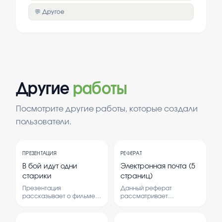
💬 Другое
Другие
работы
Посмотрите другие работы, которые создали
пользователи.
ПРЕЗЕНТАЦИЯ
РЕФЕРАТ
В бой идут одни
Электронная почта (5
старики
страниц)
Презентация
Данный реферат
рассказывает о фильме,
рассматривает
его сюжете и значении.
электронную почту как
Рассматриваются
важный инструмент
основные персонажи и
коммуникации в