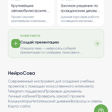
исследователях.
Рассматриваются
Крупнейшие
Заочное решение по
основные достижения и
автомобилестроительные
гражданским делам:
вклад в развитие науки и
компании мира.
порядок и условия
географии. Также
Проект изучает
Данная курсовая работа
обсуждаются
вынесения
крупнейшие компании,
посвящена изучению
современные инициативы
производящие
порядка и условий
и празднование этого
автомобили, их
вынесения заочного
дня.
особенности и влияние
решения по гражданским
НОВАЯ РАБОТА
на рынок. В работе
делам, а также анализу
рассматриваются
действующих
Создай презентацию
основные производители
нормативных актов и
Опишите тему — нейросеть соберёт
и их достижения.
практических аспектов.
презентацию со слайдами, тезисами и
выводами.
НейроСова
Современный инструмент для создания учебных
проектов с помощью искусственного интеллекта
Telegram поддержка
Правовые документы
Личный кабинет
Проверить заказ
О проекте
Калькуляторы
Читательский дневник
Вопросы и ответы
Карта сайта