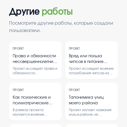
Другие
работы
Посмотрите другие работы, которые создали
пользователи.
ПРОЕКТ
ПРОЕКТ
Права и обязанности
Вред или польза
несовершеннолетних
чипсов в питание
в РФ
школьников
Проект исследует права и
Проект исследует влияние
обязанности
потребления чипсов на
несовершеннолетних в
здоровье школьников. В
Российской Федерации, а
нем анализируются
также их роль в обществе.
положительные и
ПРОЕКТ
ПРОЕКТ
В работе
отрицательные стороны
рассматриваются
этого продукта, а также
Как психические и
Тапонимика улиц
основные законы и
мнения самих учеников.
психиатрические
моего района
социальные аспекты,
заболевания влияют
связанные с этим
В рамках проекта
Проект изучает названия
вопросом.
на творчество
изучается влияние
улиц в районе, их
психических и
происхождение и
психиатрических
значение. В нем