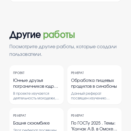
Другие
работы
Посмотрите другие работы, которые создали
пользователи.
ПРОЕКТ
РЕФЕРАТ
Юнные друзья
Обработка пищевых
пограничников юдр
продуктов в синабоны
дозор
В проекте изучается
Данный реферат
деятельность молодежи,
посвящен изучению
участвующей в охране
методов обработки
границы и выполнении
пищевых продуктов в
пограничных задач.
синабоны, что важно для
РЕФЕРАТ
РЕФЕРАТ
Рассматриваются их
обеспечения их
обязанности, мотивация и
безопасности и
Башня сююмбике
По ГОСТу 2025 . Темы:
роль в национальной
сохранения качества.
"Колчак А.В. в Омске",
Этот реферат посвящен
безопасности.
Анализируются