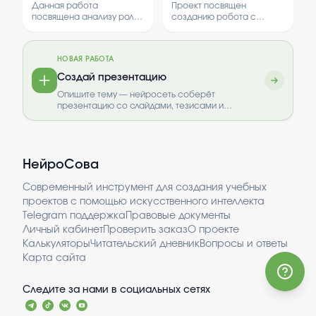
деятельности при
Данная работа
Проект посвящен
английском, ко...
механических
посвящена анализу роли
созданию робота с
и особенностей
помощью конструктора
родовых травмах
сестринской
LEGO EV3. В нем
деятельности при
изучаются основы
НОВАЯ РАБОТА
механических травмах во
программирования и
время родов.
механики роботов.
Создай презентацию
Исследование позволяет
Опишите тему — нейросеть соберёт
выявить ключевые аспекты
презентацию со слайдами, тезисами и
ухода и профилактики
выводами.
травм в родоразрешении.
НейроСова
Современный инструмент для создания учебных
проектов с помощью искусственного интеллекта
Telegram поддержка
Правовые документы
Личный кабинет
Проверить заказ
О проекте
Калькуляторы
Читательский дневник
Вопросы и ответы
Карта сайта
Следите за нами в социальных сетях