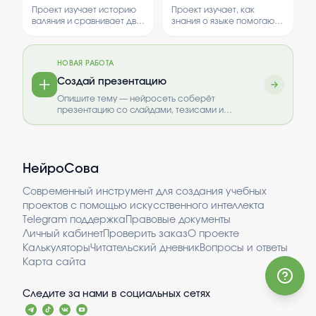
сухого валяния.
будущего
Проект изучает историю
Проект изучает, как
специалиста
валяния и сравнивает два
знания о языке помогают
основных метода: мокрое
развивать навыки и
и сухое. В работе
умения, необходимые для
рассматриваются
успешной
НОВАЯ РАБОТА
особенности каждого
профессиональной
метода и их применение.
деятельности. В работе
Создай презентацию
рассматриваются
Опишите тему — нейросеть соберёт
теоретические основы и
презентацию со слайдами, тезисами и
практические методы
выводами.
применения лингвистики.
НейроСова
Современный инструмент для создания учебных
проектов с помощью искусственного интеллекта
Telegram поддержка
Правовые документы
Личный кабинет
Проверить заказ
О проекте
Калькуляторы
Читательский дневник
Вопросы и ответы
Карта сайта
Следите за нами в социальных сетях