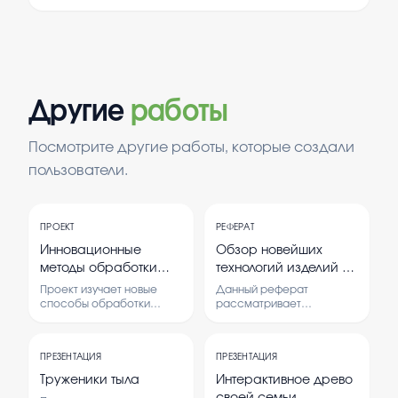
Другие
работы
Посмотрите другие работы, которые создали
пользователи.
ПРОЕКТ
РЕФЕРАТ
Инновационные
Обзор новейших
методы обработки
технологий изделий из
шерсти овец
мяса и их внедрение
Проект изучает новые
Данный реферат
в производство
способы обработки
рассматривает
шерсти овец, которые
современные технологии
могут сделать процесс
изготовления мясных
более эффективным и
продуктов и их
ПРЕЗЕНТАЦИЯ
ПРЕЗЕНТАЦИЯ
безопасным.
применение в
Рассматриваются
промышленности.
Труженики тыла
Интерактивное древо
современные технологии
Анализируются
своей семьи