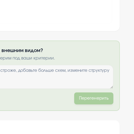
ли внешним видом?
получить по
нерим под ваши критерии.
ты
и
Перегенерить