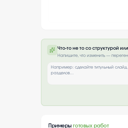
Что-то не то со структурой и
Полную презентацию можно 
Напишите, что изменить — переге
почте после опла
Выбрать опци
Примеры
готовых работ