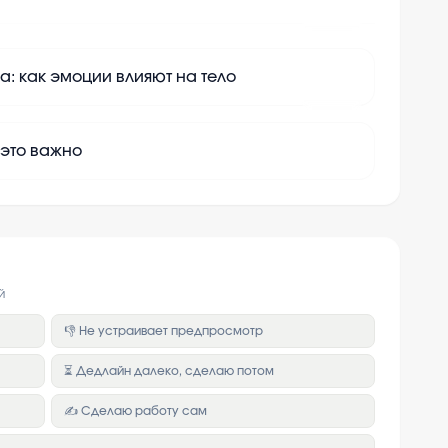
+
10
а: как эмоции влияют на тело
+
10
 это важно
й
👎 Не устраивает предпросмотр
⏳ Дедлайн далеко, сделаю потом
✍️ Сделаю работу сам