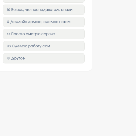
🫣 Боюсь, что преподаватель спалит
⏳ Дедлайн далеко, сделаю потом
👀 Просто смотрю сервис
✍️ Сделаю работу сам
💬 Другое