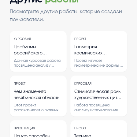
Посмотрите другие работы, которые создали
пользователи.
КУРСОВАЯ
ПРОЕКТ
Проблемы
Геометрия
российского
космических
федерализма.
аппаратов
Данная курсовая работа
Проект изучает
посвящена анализу
геометрические формы и
ключевых проблем, с
конструкции космических
которыми сталкивается
аппаратов.
российский федерализм.
Рассматриваются
ПРОЕКТ
КУРСОВАЯ
Рассматриваются
способы их
особенности, вызовы и
проектирования и
Чем знаменита
Стилистическая роль
перспективы развития
анализа для обеспечения
челябинская область
художественных цитат
системы федеративных
безопасности и
и литературных имён
отношений в
эффективности полётов.
Этот проект
Работа посвящена
современной России.
в современной
рассказывает о главных
анализу использования
достопримечательностях
художественных цитат и
публицистике.
и особенностях
литературных имён в
Челябинской области. В
публицистическом стиле,
ПРЕЗЕНТАЦИЯ
ПРОЕКТ
нем изучаются
а также их влиянию на
исторические, природные
смысловую
На что способен
Техника