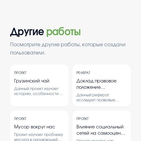
Другие
работы
Посмотрите другие работы, которые создали
пользователи.
ПРОЕКТ
РЕФЕРАТ
Грузинский чай
Доклад правовое
положение
Данный проект изучает
осужденных
историю, особенности и
Данный реферат
популярность грузинского
иностранных граждан
исследует правовые
чая. Также
аспекты положения
отбывающих
рассматриваются мнения
иностранных граждан,
наказание
людей о его вкусе и
отбывающих наказание в
качестве.
ПРОЕКТ
ПРОЕКТ
другой стране.
Анализируются
Мусор вокруг нас
Влияние социальный
международные и
сетей на самооценку
Проект изучает проблему
национальные
подростков
мусора в окружающей
нормативные акты,
Проект изучает, как