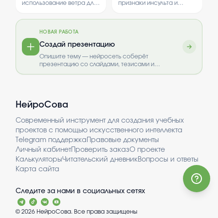
инструменты,
использование ветра для
признаки инсульта и
применяемые в сфере
получения энергии.
способы оказания
недвижимости.
Рассматриваются
первой помощи. В нем
способы использования
рассматриваются
НОВАЯ РАБОТА
ветра и его
теоретические знания и
преимущества.
практические навыки,
Создай презентацию
необходимые для
Опишите тему — нейросеть соберёт
быстрого реагирования.
презентацию со слайдами, тезисами и
выводами.
НейроСова
Современный инструмент для создания учебных
проектов с помощью искусственного интеллекта
Telegram поддержка
Правовые документы
Личный кабинет
Проверить заказ
О проекте
Калькуляторы
Читательский дневник
Вопросы и ответы
Карта сайта
Следите за нами в социальных сетях
©
2026
НейроСова. Все права защищены