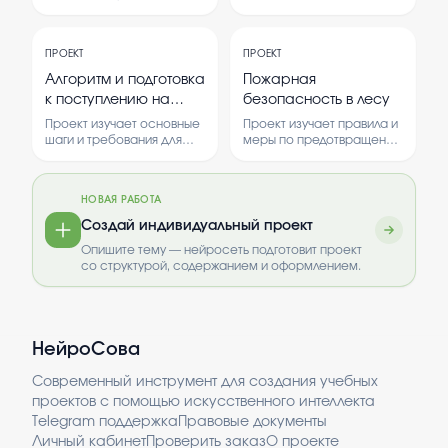
брелков из старых тканей.
тактики бега на короткие
В процессе изучается
дистанции, такие как 100,
техника шитья и дизайн, а
200 и 400 метров.
ПРОЕКТ
ПРОЕКТ
также важность
Анализируются
переработки отходов.
физические и
Алгоритм и подготовка
Пожарная
технические аспекты,
к поступлению на
безопасность в лесу
влияющие на результат
театральный
спортсменов.
Проект изучает основные
Проект изучает правила и
Рассматриваются
факультет
шаги и требования для
меры по предотвращению
различия между
поступления на
пожаров в лесной зоне.
дистанциями и их
театральный факультет. В
Рассматриваются
важность для успешных
нем рассматриваются
причины возникновения
НОВАЯ РАБОТА
спортивных достижений.
теоретические основы и
пожаров и способы их
Исследование
практические методы
предотвращения.
Создай индивидуальный проект
подчеркивает значение
подготовки.
Опишите тему — нейросеть подготовит проект
правильной подготовки и
со структурой, содержанием и оформлением.
использования
специальных методов
тренировок.
НейроСова
Современный инструмент для создания учебных
проектов с помощью искусственного интеллекта
Telegram поддержка
Правовые документы
Личный кабинет
Проверить заказ
О проекте