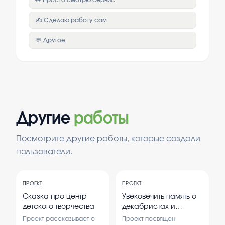
👀 Просто смотрю сервис
✍️ Сделаю работу сам
💬 Другое
Другие
работы
Посмотрите другие работы, которые создали
пользователи.
ПРОЕКТ
ПРОЕКТ
Сказка про центр
Увековечить память о
детского творчества
декабристах и
восстаний
Проект рассказывает о
Проект посвящен