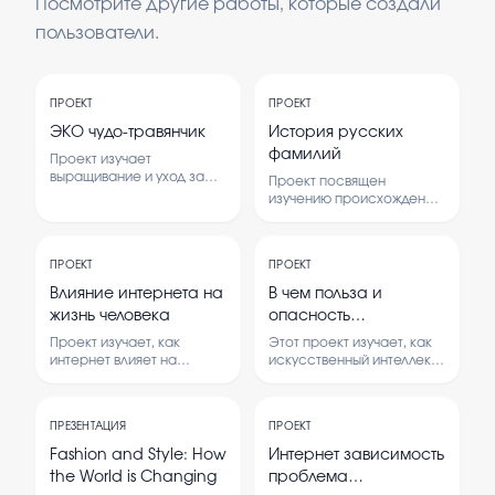
Посмотрите другие работы, которые создали
пользователи.
ПРОЕКТ
ПРОЕКТ
ЭКО чудо-травянчик
История русских
фамилий
Проект изучает
выращивание и уход за
Проект посвящен
чудо-травянчиком, а также
изучению происхождения
его влияние на
и развития русских
окружающую среду и
фамилий. В нем
здоровье человека. В нем
рассматриваются
рассматриваются
ПРОЕКТ
ПРОЕКТ
исторические корни,
особенности ухода за
изменения и значение
Влияние интернета на
В чем польза и
растением и его
фамилий в русской
жизнь человека
опасность
полезные свойства.
культуре.
Искусственного
Проект изучает, как
Этот проект изучает, как
интеллекта
интернет влияет на
искусственный интеллект
поведение, общение и
помогает людям и какие
образ жизни людей.
опасности он может
Рассматриваются
принести.
ПРЕЗЕНТАЦИЯ
ПРОЕКТ
положительные и
Рассматриваются
отрицательные стороны
преимущества и риски
Fashion and Style: How
Интернет зависимость
использования интернета.
использования ИИ в
the World is Changing
проблема
разных сферах жизни.