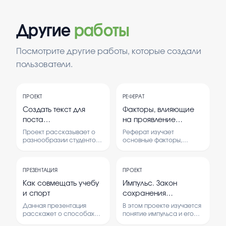
Другие
работы
Посмотрите другие работы, которые создали
пользователи.
ПРОЕКТ
РЕФЕРАТ
Создать текст для
Факторы, влияющие
поста
на проявление
#ПоступилПравильно
скоростно-силовых
Проект рассказывает о
Реферат изучает
с фотографиями
способностей.
разнообразии студентов,
основные факторы,
которые выбрали
которые влияют на
студентов с темой
техникум для обучения. В
развитие скоростно-
того, что какие они
нем изучается, почему
силовых способностей
все разные, но все
ПРЕЗЕНТАЦИЯ
ПРОЕКТ
выбор техникума
человека. Понимание этих
поступили правильно
считается правильным и
факторов важно для
Как совмещать учебу
Импульс. Закон
важным для будущего.
оптимизации
выбрав техникум
и спорт
сохранения
тренировочного
импульса.
процесса и повышения
Данная презентация
В этом проекте изучается
спортивных результатов.
расскажет о способах
понятие импульса и его
Рассматриваются
балансировки учебных и
закон сохранения.