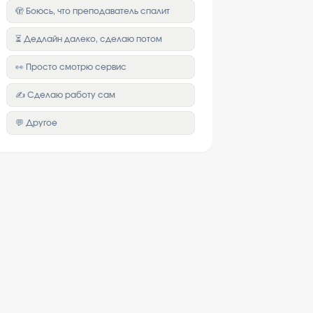
🫣 Боюсь, что преподаватель спалит
⏳ Дедлайн далеко, сделаю потом
👀 Просто смотрю сервис
✍️ Сделаю работу сам
💬 Другое