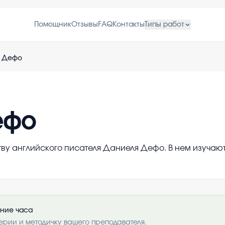
Помощник
Отзывы
FAQ
Контакты
Типы работ
 Дефо
ефо
тву английского писателя Даниеля Дефо. В нем изучаю
ение часа
ерии и методичку вашего преподавателя.