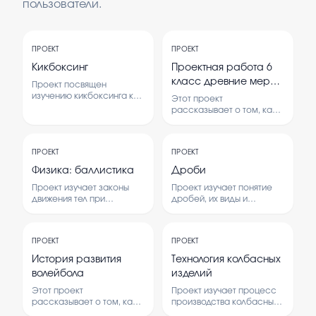
пользователи.
ПРОЕКТ
ПРОЕКТ
Кикбоксинг
Проектная работа 6
класс древние меры
Проект посвящен
длины
изучению кикбоксинга как
Этот проект
вида спорта. В нем
рассказывает о том, как
рассматриваются его
люди в древности
история, правила и
измеряли длину. В нем
влияние на здоровье
изучаются разные виды
человека.
ПРОЕКТ
ПРОЕКТ
древних мер и их
использование.
Физика: баллистика
Дроби
Проект изучает законы
Проект изучает понятие
движения тел при
дробей, их виды и
выстреле и их влияние на
способы использования.
дальность и точность.
В работе
Рассматриваются
рассматриваются
ПРОЕКТ
ПРОЕКТ
основные понятия и
теоретические основы и
практические
практические примеры
История развития
Технология колбасных
эксперименты по
применения дробей.
волейбола
изделий
баллистике.
Этот проект
Проект изучает процесс
рассказывает о том, как
производства колбасных
развивался волейбол с
изделий и их