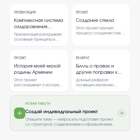
момента его появления. В
особенности. В нем
нем изучаются основные
рассматриваются
ПРЕЗЕНТАЦИЯ
ПРОЕКТ
этапы и важные события в
технологические этапы и
истории этого вида
влияние различных
Комплексная система
Создание стекла
спорта.
ингредиентов.
озздоровления
Этот проект изучает
Кацудзо Ниши
процесс создания стекла
Презентация раскрывает
и его свойства. В нем
основные принципы и
рассматриваются
методы системы
теоретические основы и
оздоровления,
проводится практическое
разработанной Кацудзо
исследование с опросом
ПРОЕКТ
РЕФЕРАТ
Ниши. В ней представлены
людей.
ключевые элементы и
История моей малой
Билль о правах и
практики для улучшения
родины Армении
другие поправки к
здоровья и долголетия.
конституции
Этот проект
Данный реферат
рассказывает о истории
посвящен изучению
и культуре Армении, а
основных поправок к
также о её значении для
конституции, в частности,
местных жителей. В
Биллю о правах.
НОВАЯ РАБОТА
работе изучаются
Рассматривается
исторические события,
значение этих поправок
Создай индивидуальный проект
памятники и традиции
для защиты прав граждан
Опишите тему — нейросеть подготовит проект
региона.
и укрепления правового
со структурой, содержанием и оформлением.
государства.
Анализируются
исторические